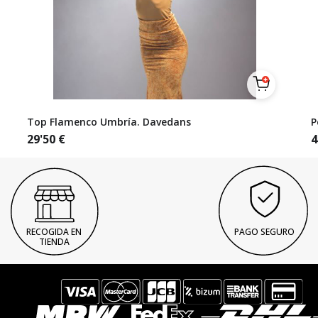
Top Flamenco Umbría. Davedans
P
29'50
€
4
RECOGIDA EN
PAGO SEGURO
TIENDA