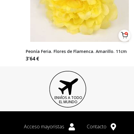
Peonía Feria. Flores de Flamenca. Amarillo. 11cm
3'64
€
ENVÍOS A TODO
EL MUNDO
Acceso mayoristas
Contacto