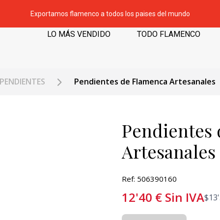
Exportamos flamenco a todos los paises del mundo
LO MÁS VENDIDO
TODO FLAMENCO
PENDIENTES
Pendientes de Flamenca Artesanales
Pendientes
Artesanales
Ref: 506390160
12'40
€
Sin IVA
$
13