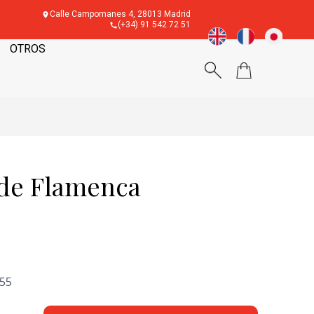
Calle Campomanes 4, 28013 Madrid
(+34) 91 542 72 51
OTROS
 de Flamenca
'55