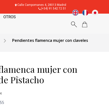
Calle Campomanes 4, 28013 Madrid
(+34) 91 542 72 51
OTROS
Pendientes flamenca mujer con claveles
flamenca mujer con
de Pîstacho
H
'55