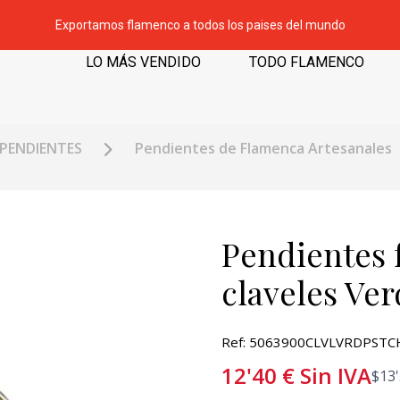
Exportamos flamenco a todos los paises del mundo
LO MÁS VENDIDO
TODO FLAMENCO
PENDIENTES
Pendientes de Flamenca Artesanales
Pendientes 
claveles Ver
Ref: 5063900CLVLVRDPSTC
12'40
€
Sin IVA
$
13