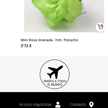
Mini Rosa Granada. 7cm. Pistacho
3'72
€
ENVÍOS A TODO
EL MUNDO
Acceso mayoristas
Contacto