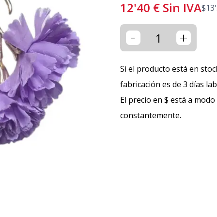
12'40
€
Sin IVA
$
13
-
+
Si el producto está en stoc
fabricación es de 3 días la
El precio en $ está a modo
constantemente.