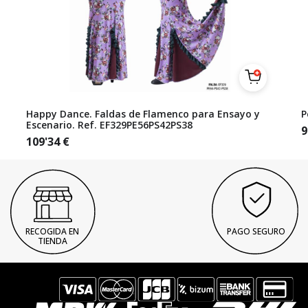
Happy Dance. Faldas de Flamenco para Ensayo y
P
Escenario. Ref. EF329PE56PS42PS38
9
109'34
€
RECOGIDA EN
PAGO SEGURO
TIENDA