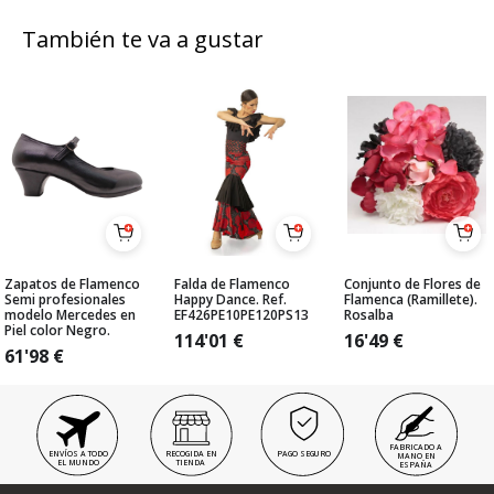
También te va a gustar
Zapatos de Flamenco
Falda de Flamenco
Conjunto de Flores de
Semi profesionales
Happy Dance. Ref.
Flamenca (Ramillete).
modelo Mercedes en
EF426PE10PE120PS13
Rosalba
Piel color Negro.
114'01
€
16'49
€
61'98
€
FABRICADO A
ENVÍOS A TODO
RECOGIDA EN
PAGO SEGURO
MANO EN
EL MUNDO
TIENDA
ESPAÑA