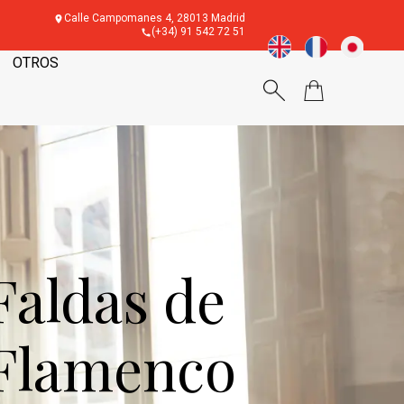
Calle Campomanes 4, 28013 Madrid
(+34) 91 542 72 51
OTROS