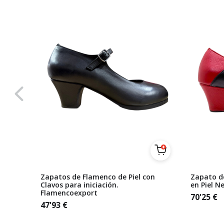
al Piel
Zapatos de Flamenco de Piel con
Zapato d
Clavos para iniciación.
en Piel N
Flamencoexport
70'25
€
47'93
€