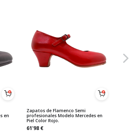
Zapatos de Flamenco Semi
Zapatos 
s en
profesionales Modelo Mercedes en
Beige Se
Piel Color Rojo.
61'98
€
61'98
€