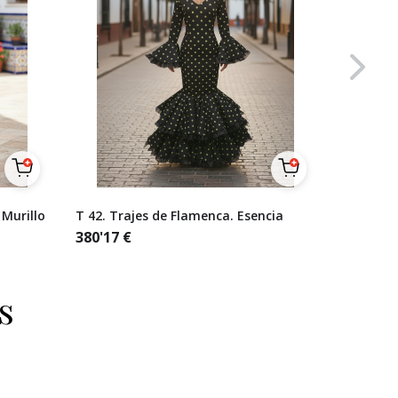
 Murillo
T 42. Trajes de Flamenca. Esencia
Talla 38
lunares 
380'17
€
naranjas
321'49
€
s