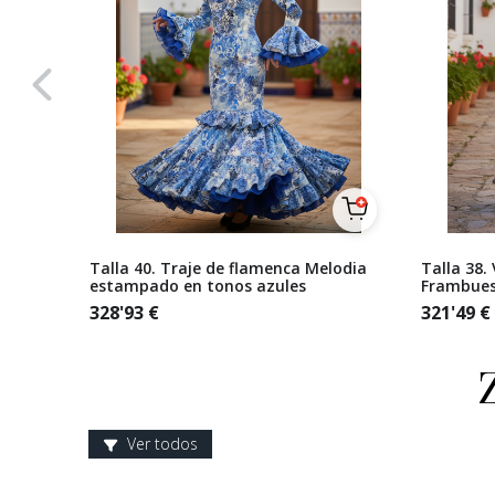
rado
Talla 40. Traje de flamenca Melodia
Talla 38.
estampado en tonos azules
Frambues
328'93
€
321'49
€
Ver todos