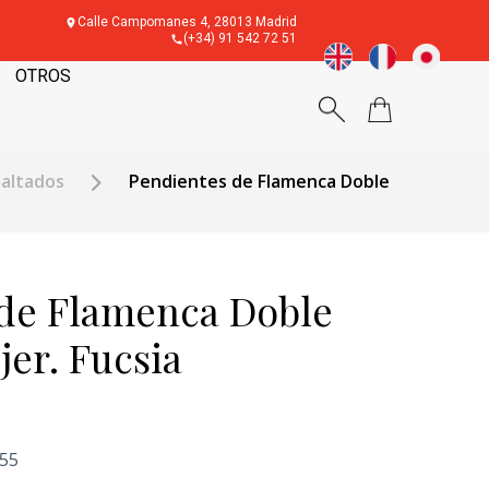
Calle Campomanes 4, 28013 Madrid
(+34) 91 542 72 51
OTROS
maltados
Pendientes de Flamenca Doble
de Flamenca Doble
er. Fucsia
'55