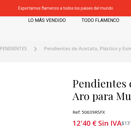
Exportamos flamenco a todos los paises del mundo
LO MÁS VENDIDO
TODO FLAMENCO
PENDIENTES
Pendientes de Acetato, Plástico y Es
Pendientes 
Aro para Muj
Ref: 50639RSFX
12'40
€
Sin IVA
$
13