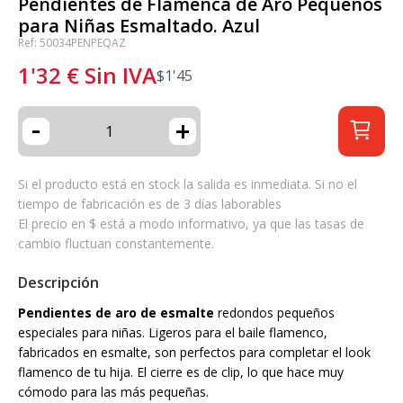
Pendientes de Flamenca de Aro Pequeños
para Niñas Esmaltado. Azul
Ref: 50034PENPEQAZ
1'32
€
Sin IVA
$
1'45
-
+
Si el producto está en stock la salida es inmediata. Si no el
tiempo de fabricación es de 3 días laborables
El precio en $ está a modo informativo, ya que las tasas de
cambio fluctuan constantemente.
Descripción
Pendientes de aro de esmalte
redondos pequeños
especiales para niñas. Ligeros para el baile flamenco,
fabricados en esmalte, son perfectos para completar el look
flamenco de tu hija. El cierre es de clip, lo que hace muy
cómodo para las más pequeñas.