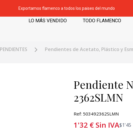
Exportamos flamenco a todos los paises del mundo
LO MÁS VENDIDO
TODO FLAMENCO
PENDIENTES
Pendientes de Acetato, Plástico y Es
Pendiente Ni
2362SLMN
Ref: 503492362SLMN
1'32
€
Sin IVA
$
1'45