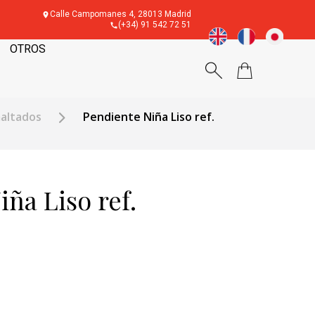
Calle Campomanes 4, 28013 Madrid
(+34) 91 542 72 51
OTROS
maltados
Pendiente Niña Liso ref.
ña Liso ref.