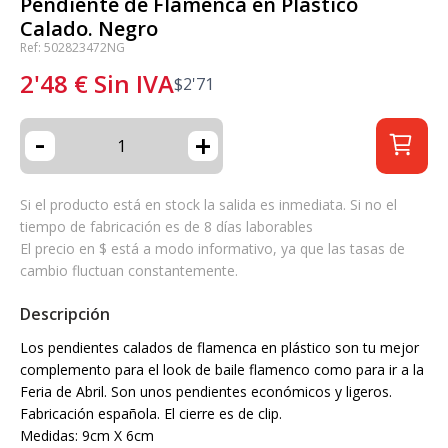
Pendiente de Flamenca en Plástico
Calado. Negro
Ref: 502823472NG
2'48
€
Sin IVA
$
2'71
-
+
Si el producto está en stock la salida es inmediata. Si no el
tiempo de fabricación es de 8 días laborables
El precio en $ está a modo informativo, ya que las tasas de
cambio fluctuan constantemente.
Descripción
Los pendientes calados de flamenca en plástico son tu mejor
complemento para el look de baile flamenco como para ir a la
Feria de Abril. Son unos pendientes económicos y ligeros.
Fabricación española. El cierre es de clip.
Medidas: 9cm X 6cm