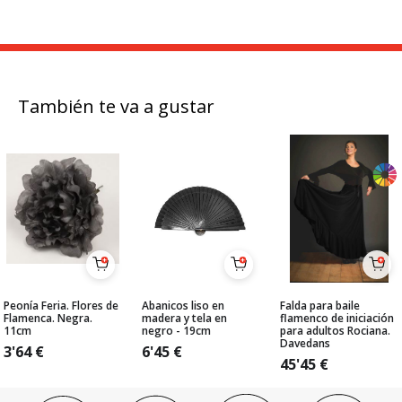
También te va a gustar
Peonía Feria. Flores de
Abanicos liso en
Falda para baile
Flamenca. Negra.
madera y tela en
flamenco de iniciación
11cm
negro - 19cm
para adultos Rociana.
Davedans
3'64
€
6'45
€
45'45
€