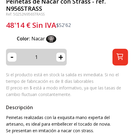
Peinetas de Nacar con Strass - ref.
N956STRASS
Ref: 50252N956STRASS
48'14
€
Sin IVA
$
52'62
Color:
Nacar
-
+
Si el producto está en stock la salida es inmediata. Si no el
tiempo de fabricación es de 8 días laborables
El precio en $ está a modo informativo, ya que las tasas de
cambio fluctuan constantemente.
Descripción
Peinetas realizadas con la exquisita mano experta del
artesano, es ideal para embellecer el tocado de novia.
Se presentan en imitación a nacar con strass.