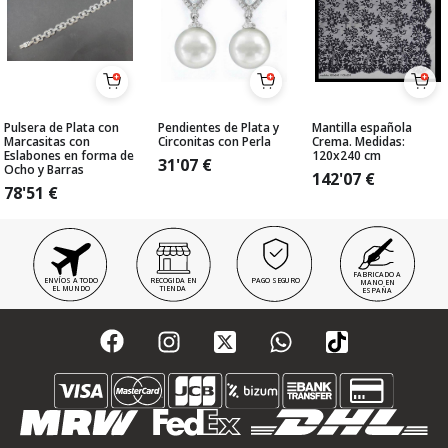
Pulsera de Plata con
Pendientes de Plata y
Mantilla española
Marcasitas con
Circonitas con Perla
Crema. Medidas:
Eslabones en forma de
120x240 cm
31'07
€
Ocho y Barras
142'07
€
78'51
€
FABRICADO A
ENVÍOS A TODO
RECOGIDA EN
PAGO SEGURO
MANO EN
EL MUNDO
TIENDA
ESPAÑA