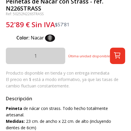
Peinetas de Nacar con Strass - ref.
N226STRASS
Ref: 50252N226STRASS
52'89
€
Sin IVA
$
57'81
Color:
Nacar
Última unidad disponible
Producto disponible en tienda y con entrega inmediata
El precio en $ está a modo informativo, ya que las tasas de
cambio fluctuan constantemente.
Descripción
Peineta
de nácar con strass. Todo hecho totalmente
artesanal.
Medidas:
23 cm. de ancho x 22 cm. de alto (incluyendo
dientes de 6cm)