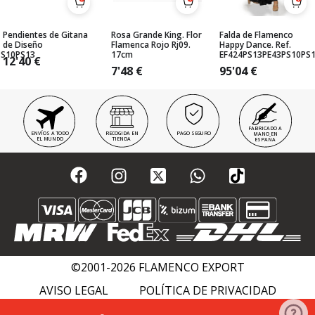
Pendientes de Gitana
Rosa Grande King. Flor
Falda de Flamenco
de Diseño
Flamenca Rojo Rj09.
Happy Dance. Ref.
PS10PS13
17cm
EF424PS13PE43PS10PS
12'40
€
7'48
€
95'04
€
FABRICADO A
ENVÍOS A TODO
RECOGIDA EN
PAGO SEGURO
MANO EN
EL MUNDO
TIENDA
ESPAÑA
©2001-2026 FLAMENCO EXPORT
AVISO LEGAL
POLÍTICA DE PRIVACIDAD
POLÍTICA DE COOKIES
FLAMENCO WIKI