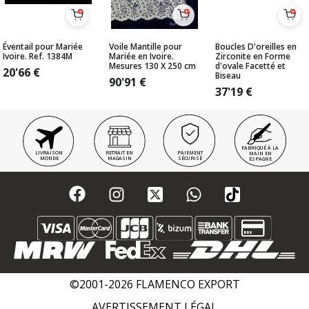
Éventail pour Mariée
Voile Mantille pour
Boucles D'oreilles en
Ivoire. Ref. 1384M
Mariée en Ivoire.
Zirconite en Forme
Mesures 130 X 250 cm
d'ovale Facetté et
20'66
€
Biseau
90'91
€
37'19
€
FABRIQUÉ À LA
LIVRAISON
RETRAIT EN
PAIEMENT
MAIN EN
MONDE
MAGASIN
SÉCURISÉ
ESPAGNE
©2001-2026 FLAMENCO EXPORT
AVERTISSEMENT LÉGAL