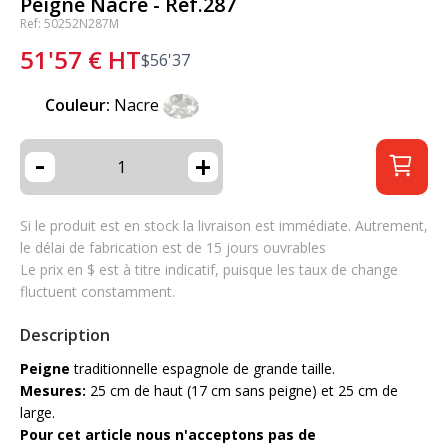
Peigne Nacre - Ref.287
Ref: 50252N287M
51'57
€
HT
$
56'37
Couleur:
Nacre
-
+
Si le produit est en stock la livraison est immédiate. Autrement,
le délai de fabrication est de 15 jours ouvrables
Le prix en $ est à titre indicatif, puisque les taux de change
fluctuent constamment.
Description
Peigne
traditionnelle espagnole de grande taille.
Mesures:
25 cm de haut (17 cm sans peigne) et 25 cm de
large.
Pour cet article nous n'acceptons pas de