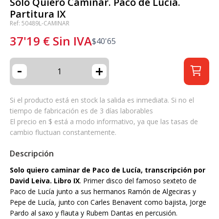
Solo Quiero Caminar. Paco de Lucía.
Partitura IX
Ref: 50489L-CAMINAR
37'19
€
Sin IVA
$
40'65
-
+
Si el producto está en stock la salida es inmediata. Si no el
tiempo de fabricación es de 3 días laborables
El precio en $ está a modo informativo, ya que las tasas de
cambio fluctuan constantemente.
Descripción
Solo quiero caminar de Paco de Lucía, transcripción por
David Leiva. Libro IX
. Primer disco del famoso sexteto de
Paco de Lucía junto a sus hermanos Ramón de Algeciras y
Pepe de Lucía, junto con Carles Benavent como bajista, Jorge
Pardo al saxo y flauta y Rubem Dantas en percusión.