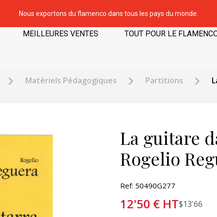
Nous exportons du flamenco dans tous les pays du monde.
MEILLEURES VENTES
TOUT POUR LE FLAMENC
Matériels Pédagogiques
Partitions
L
La guitare d
Rogelio Regu
Ref: 50490G277
12'50
€
HT
$
13'66