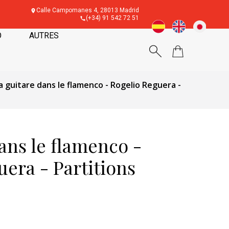
Calle Campomanes 4, 28013 Madrid
(+34) 91 542 72 51
O
AUTRES
a guitare dans le flamenco - Rogelio Reguera -
ans le flamenco -
era - Partitions