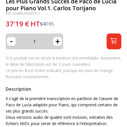
Les Plus Grands Succès de Paco de Lucía
pour Piano Vol.1. Carlos Torijano
Ref: 50489LPIANOPL1
37'19
€
HT
$
40'65
-
+
Si le produit est en stock la livraison est immédiate. Autrement,
le délai de fabrication est de 3 jours ouvrables
Le prix en $ est à titre indicatif, puisque les taux de change
fluctuent constamment.
Description
Il s'agit de la première transcription en partition de l'œuvre de
Paco de Lucía adaptée pour Piano, qui comprend certains de
ses plus grands succès.
Deux versions audio de qualité sont incluses, extraites des
fichiers MIDI, pour servir de référence à l'interprétation.