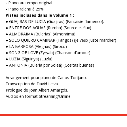
- Piano au tempo original
- Piano ralenti à 25%.
Pistes incluses dans le volume 1 :
● GUAJIRAS DE LUCÍA (Guajiras) (Fantaisie flamenco).
● ENTRE DOS AGUAS (Rumba) (Source et flux)
● ALMORAIMA (Bulerías) (Almoraima)
● SOLO QUIERO CAMINAR (Tangos) (Je veux juste marcher)
● LA BARROSA (Alegrias) (Siroco)
● SONG OF LOVE (Zyryab) (Chanson d'amour)
● LUZIA (Siguiriya) (Luzía)
● ANTONIA (Bulería por Soleá) (Cositas buenas)
Arrangement pour piano de Carlos Torijano.
Transcription de David Leiva.
Prologue de Joan Albert Amargós.
Audios en format Streaming/Online