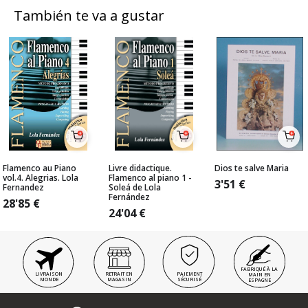
También te va a gustar
Flamenco au Piano
Livre didactique.
Dios te salve Maria
vol.4. Alegrias. Lola
Flamenco al piano 1 -
3'51
€
Fernandez
Soleá de Lola
Fernández
28'85
€
24'04
€
FABRIQUÉ À LA
LIVRAISON
RETRAIT EN
PAIEMENT
MAIN EN
MONDE
MAGASIN
SÉCURISÉ
ESPAGNE