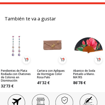
También te va a gustar
Pendientes de Plata
Cartera con Apliques
Abanico de Seda
Rodiada con Chatones
de Hormigas Color
Pintado a Mano.
de Colores en
Rosa Palo
MA1RS
Disminución
41'32
€
86'78
€
32'73
€