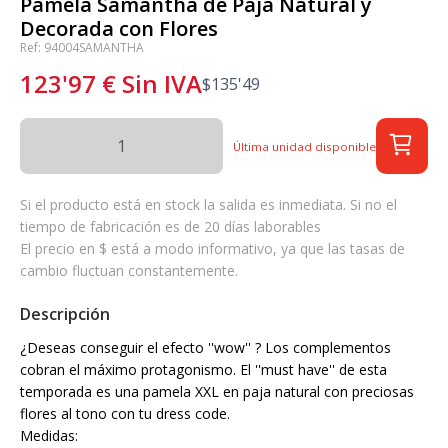
Pamela Samantha de Paja Natural y
Decorada con Flores
Ref: 94004SAMANTHA
123'97
€
Sin IVA
$
135'49
Última unidad disponible
Si el producto está en stock la salida es inmediata. Si no el
tiempo de fabricación es de 20 días laborables
El precio en $ está a modo informativo, ya que las tasas de
cambio fluctuan constantemente.
Descripción
¿Deseas conseguir el efecto ''wow'' ? Los complementos
cobran el máximo protagonismo. El ''must have'' de esta
temporada es una pamela XXL en paja natural con preciosas
flores al tono con tu dress code.
Medidas: