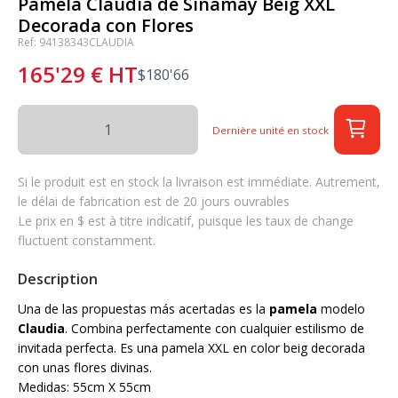
Pamela Claudia de Sinamay Beig XXL
Decorada con Flores
Ref: 94138343CLAUDIA
165'29
€
HT
$
180'66
Dernière unité en stock
Si le produit est en stock la livraison est immédiate. Autrement,
le délai de fabrication est de 20 jours ouvrables
Le prix en $ est à titre indicatif, puisque les taux de change
fluctuent constamment.
Description
Una de las propuestas más acertadas es la
pamela
modelo
Claudia
. Combina perfectamente con cualquier estilismo de
invitada perfecta. Es una pamela XXL en color beig decorada
con unas flores divinas.
Medidas: 55cm X 55cm