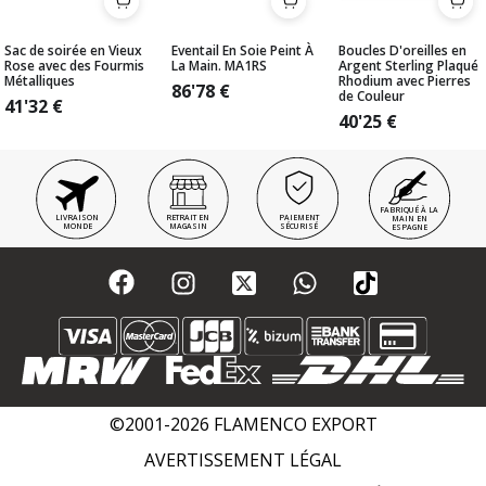
Sac de soirée en Vieux
Eventail En Soie Peint À
Boucles D'oreilles en
Rose avec des Fourmis
La Main. MA1RS
Argent Sterling Plaqué
Métalliques
Rhodium avec Pierres
86'78
€
de Couleur
41'32
€
40'25
€
FABRIQUÉ À LA
LIVRAISON
RETRAIT EN
PAIEMENT
MAIN EN
MONDE
MAGASIN
SÉCURISÉ
ESPAGNE
©2001-2026 FLAMENCO EXPORT
AVERTISSEMENT LÉGAL