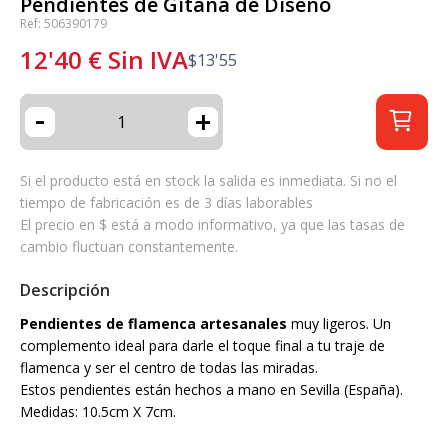
Pendientes de Gitana de Diseño
Ref: 506390179
12'40
€
Sin IVA
$
13'55
-
+
Si el producto está en stock la salida es inmediata. Si no el
tiempo de fabricación es de 3 días laborables
El precio en $ está a modo informativo, ya que las tasas de
cambio fluctuan constantemente.
Descripción
Pendientes de flamenca artesanales
muy ligeros. Un
complemento ideal para darle el toque final a tu traje de
flamenca y ser el centro de todas las miradas.
Estos pendientes están hechos a mano en Sevilla (España).
Medidas: 10.5cm X 7cm.