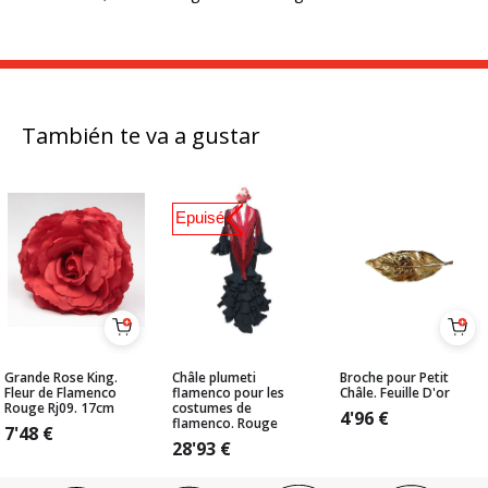
También te va a gustar
Epuisé
Grande Rose King.
Châle plumeti
Broche pour Petit
Fleur de Flamenco
flamenco pour les
Châle. Feuille D'or
Rouge Rj09. 17cm
costumes de
4'96
€
flamenco. Rouge
7'48
€
28'93
€