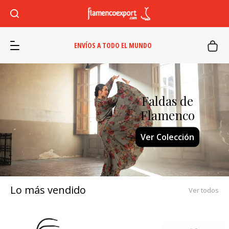
ENVÍOS A TODO EL MUNDO
Faldas de
Flamenco
Ver Colección
Lo más vendido
Ver todos