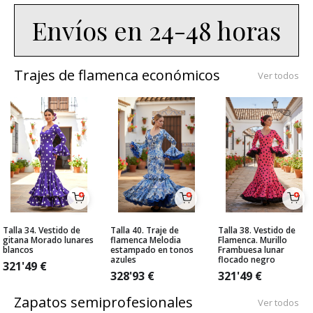
Envíos en 24-48 horas
Trajes de flamenca económicos
Ver todos
Talla 34. Vestido de
Talla 40. Traje de
Talla 38. Vestido de
gitana Morado lunares
flamenca Melodia
Flamenca. Murillo
blancos
estampado en tonos
Frambuesa lunar
azules
flocado negro
321'49
€
328'93
€
321'49
€
Zapatos semiprofesionales
Ver todos