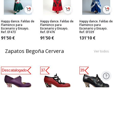
Happy dance. Faldas de
Happy dance. Faldas de
Happy dance. Faldas de
Flamenco para
Flamenco para
Flamenco para
Escenario y Ensayo.
Escenario y Ensayo.
Escenario y Ensayo.
Ref. EF473
Ref. EF476
Ref. EF339
91'50
€
91'50
€
131'10
€
Zapatos Begoña Cervera
Ver todos
Descatalogado
37
39
Zapato Flamenco
Zapato Flamenco
Zapato Flamenco de
Begoña Cervera. Arty
Begoña Cervera. Jade
Begoña Cervera.