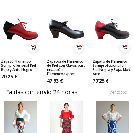
Zapato Flamenco
Zapatos de Flamenco
Zapato de Flamenco
Semiprofesional Piel
de Piel con Clavos para
Semiprofesional en
Rojo y Ante Negro
iniciación.
Piel Negra y Roja. Mod.
Flamencoexport
Arte
70'25
€
47'93
€
70'25
€
Faldas con envío 24 horas
Ver todos