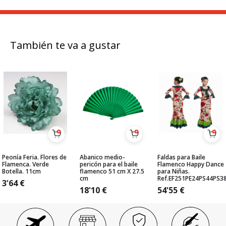
También te va a gustar
Peonía Feria. Flores de
Abanico medio-
Faldas para Baile
Flamenca. Verde
pericón para el baile
Flamenco Happy Dance
Botella. 11cm
flamenco 51 cm X 27.5
para Niñas.
cm
Ref.EF251PE24PS44PS3
3'64
€
18'10
€
54'55
€