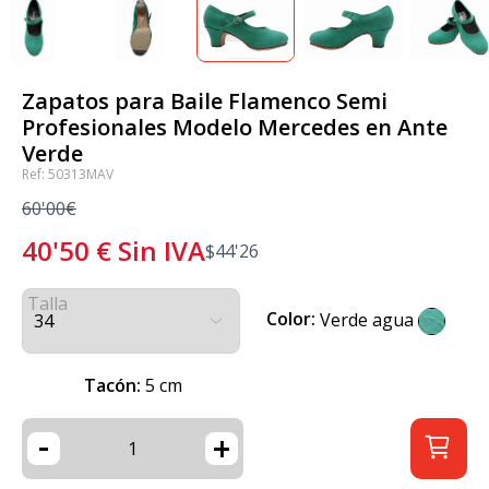
Zapatos para Baile Flamenco Semi
Profesionales Modelo Mercedes en Ante
Verde
Ref: 50313MAV
60'00€
40'50
€
Sin IVA
$
44'26
Talla
Color:
Verde agua
Tacón:
5 cm
-
+