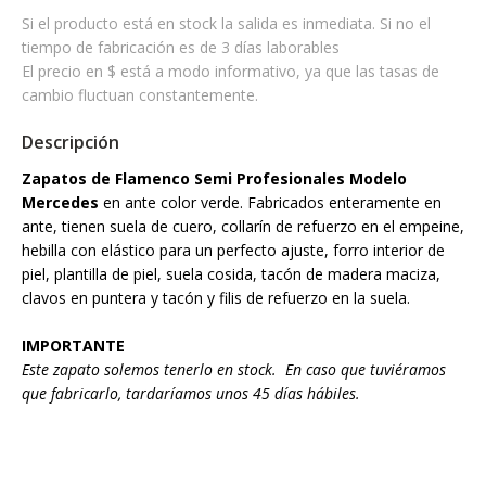
Si el producto está en stock la salida es inmediata. Si no el
tiempo de fabricación es de 3 días laborables
El precio en $ está a modo informativo, ya que las tasas de
cambio fluctuan constantemente.
Descripción
Zapatos de Flamenco Semi Profesionales Modelo
Mercedes
en ante color verde. Fabricados enteramente en
ante, tienen suela de cuero, collarín de refuerzo en el empeine,
hebilla con elástico para un perfecto ajuste, forro interior de
piel, plantilla de piel, suela cosida, tacón de madera maciza,
clavos en puntera y tacón y filis de refuerzo en la suela.
IMPORTANTE
Este zapato solemos tenerlo en stock. En caso que tuviéramos
que fabricarlo, tardaríamos unos 45 días hábiles.