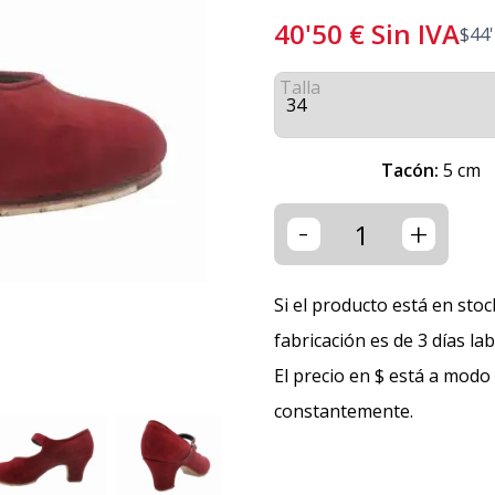
40'50
€
Sin IVA
$
44
Talla
Tacón:
5 cm
-
+
Si el producto está en stoc
fabricación es de 3 días la
El precio en $ está a modo
constantemente.