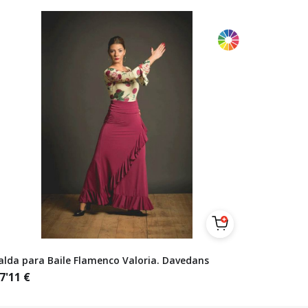
alda para Baile Flamenco Valoria. Davedans
7'11
€