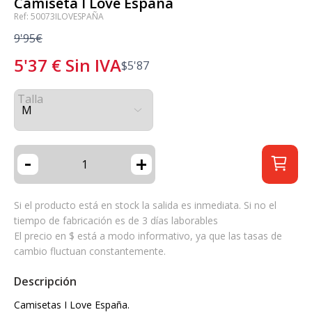
Camiseta I Love España
Ref: 50073ILOVESPAÑA
9'95€
5'37
€
Sin IVA
$
5'87
Talla
-
+
Si el producto está en stock la salida es inmediata. Si no el
tiempo de fabricación es de 3 días laborables
El precio en $ está a modo informativo, ya que las tasas de
cambio fluctuan constantemente.
Descripción
Camisetas I Love España.