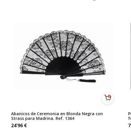
Abanicos de Ceremonia en Blonda Negra con
P
Strass para Madrina. Ref. 1364
f
24'96
€
7