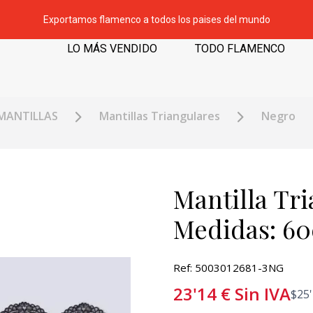
Exportamos flamenco a todos los paises del mundo
LO MÁS VENDIDO
TODO FLAMENCO
MANTILLAS
Mantillas Triangulares
Negro
Mantilla Tri
Medidas: 6
Ref: 5003012681-3NG
23'14
€
Sin IVA
$
25