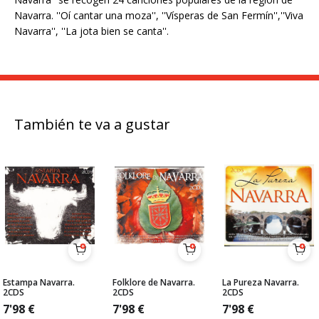
Navarra. ''Oí cantar una moza'', ''Vísperas de San Fermín'',''Viva
Navarra'', ''La jota bien se canta''.
También te va a gustar
Estampa Navarra.
Folklore de Navarra.
La Pureza Navarra.
2CDS
2CDS
2CDS
7'98
€
7'98
€
7'98
€