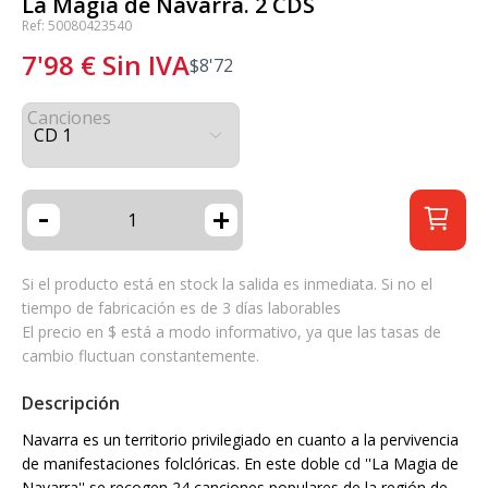
La Magia de Navarra. 2 CDS
Ref: 50080423540
7'98
€
Sin IVA
$
8'72
Canciones
-
+
Si el producto está en stock la salida es inmediata. Si no el
tiempo de fabricación es de 3 días laborables
El precio en $ está a modo informativo, ya que las tasas de
cambio fluctuan constantemente.
Descripción
Navarra es un territorio privilegiado en cuanto a la pervivencia
de manifestaciones folclóricas. En este doble cd ''La Magia de
Navarra'' se recogen 24 canciones populares de la región de