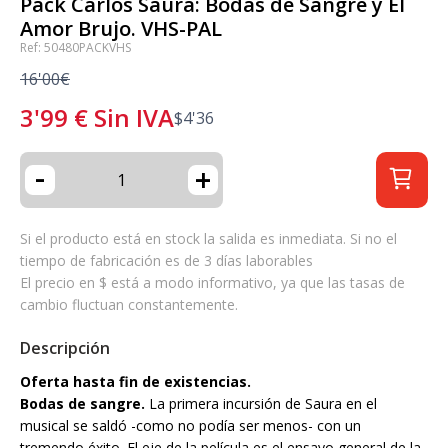
Pack Carlos Saura: Bodas de Sangre y El
Amor Brujo. VHS-PAL
Ref: 50480PACKVHS
16'00€
3'99
€
Sin IVA
$
4'36
-
+
Si el producto está en stock la salida es inmediata. Si no el
tiempo de fabricación es de 3 días laborables
El precio en $ está a modo informativo, ya que las tasas de
cambio fluctuan constantemente.
Descripción
Oferta hasta fin de existencias.
Bodas de sangre.
La primera incursión de Saura en el
musical se saldó -como no podía ser menos- con un
tremendo éxito. El eje de la película es el ensayo general de la