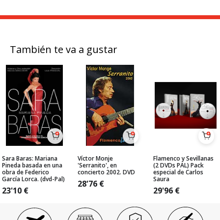
También te va a gustar
Sara Baras: Mariana
Víctor Monje
Flamenco y Sevillanas
Pineda basada en una
'Serranito', en
(2 DVDs PAL) Pack
obra de Federico
concierto 2002. DVD
especial de Carlos
García Lorca. (dvd-Pal)
Saura
28'76
€
23'10
€
29'96
€