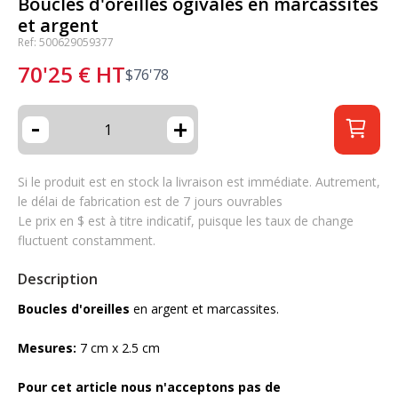
Boucles d'oreilles ogivales en marcassites
et argent
Ref: 500629059377
70'25
€
HT
$
76'78
-
+
Si le produit est en stock la livraison est immédiate. Autrement,
le délai de fabrication est de 7 jours ouvrables
Le prix en $ est à titre indicatif, puisque les taux de change
fluctuent constamment.
Description
Boucles d'oreilles
en argent et marcassites.
Mesures:
7 cm x 2.5 cm
Pour cet article nous n'acceptons pas de