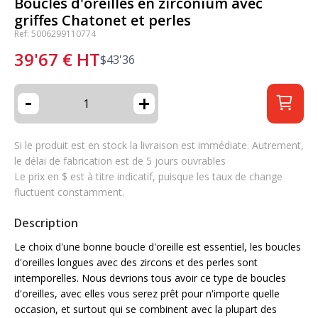
Boucles d'oreilles en zirconium avec
griffes Chatonet et perles
Ref: 5006299110774
39'67
€
HT
$
43'36
-
+
Si le produit est en stock la livraison est immédiate. Autrement,
le délai de fabrication est de 5 jours ouvrables
Le prix en $ est à titre indicatif, puisque les taux de change
fluctuent constamment.
Description
Le choix d'une bonne boucle d'oreille est essentiel, les boucles
d'oreilles longues avec des zircons et des perles sont
intemporelles. Nous devrions tous avoir ce type de boucles
d'oreilles, avec elles vous serez prêt pour n'importe quelle
occasion, et surtout qui se combinent avec la plupart des