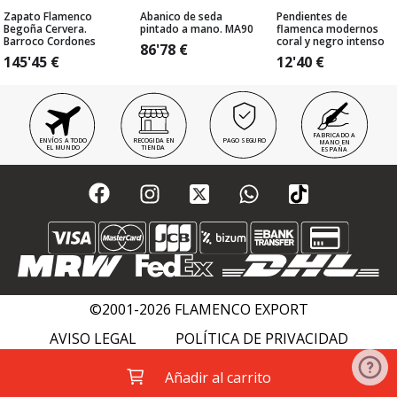
Zapato Flamenco
Abanico de seda
Pendientes de
Begoña Cervera.
pintado a mano. MA90
flamenca modernos
Barroco Cordones
coral y negro intenso
86'78
€
145'45
€
12'40
€
FABRICADO A
ENVÍOS A TODO
RECOGIDA EN
PAGO SEGURO
MANO EN
EL MUNDO
TIENDA
ESPAÑA
©2001-2026 FLAMENCO EXPORT
AVISO LEGAL
POLÍTICA DE PRIVACIDAD
POLÍTICA DE COOKIES
FLAMENCO WIKI
Añadir al carrito