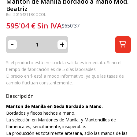
Mantón de Manila bordado a mano Mod.
Beatriz
Ref: 50154811BCOCOL
595'04
€
Sin IVA
$
650'37
-
+
Si el producto está en stock la salida es inmediata. Si no el
tiempo de fabricación es de 5 días laborables
El precio en $ está a modo informativo, ya que las tasas de
cambio fluctuan constantemente.
Descripción
Manton de Manila en Seda Bordado a Mano.
Bordados y flecos hechos a mano.
La selección en Mantones de Manila, y Mantoncillos de
flamenca es, sencillamente, insuperable.
La producción es totalmente artesana, sólo las manos de las