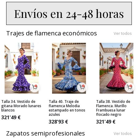
Envíos en 24-48 horas
Trajes de flamenca económicos
Ver todos
Talla 34. Vestido de
Talla 40. Traje de
Talla 38. Vestido de
gitana Morado lunares
flamenca Melodia
Flamenca. Murillo
blancos
estampado en tonos
Frambuesa lunar
azules
flocado negro
321'49
€
328'93
€
321'49
€
Zapatos semiprofesionales
Ver todos