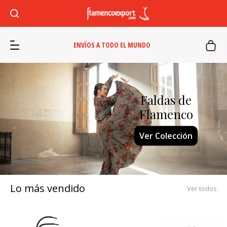
ENVÍOS A TODO EL MUNDO
Faldas de
Flamenco
Ver Colección
Lo más vendido
Ver todos