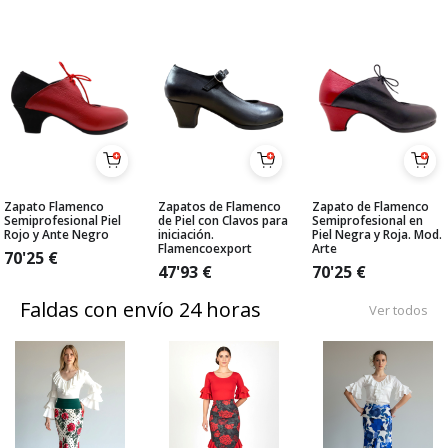
Zapato Flamenco
Zapatos de Flamenco
Zapato de Flamenco
Semiprofesional Piel
de Piel con Clavos para
Semiprofesional en
Rojo y Ante Negro
iniciación.
Piel Negra y Roja. Mod.
Flamencoexport
Arte
70'25
€
47'93
€
70'25
€
Faldas con envío 24 horas
Ver todos