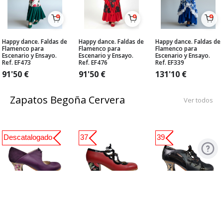
Happy dance. Faldas de
Happy dance. Faldas de
Happy dance. Faldas de
Flamenco para
Flamenco para
Flamenco para
Escenario y Ensayo.
Escenario y Ensayo.
Escenario y Ensayo.
Ref. EF473
Ref. EF476
Ref. EF339
91'50
€
91'50
€
131'10
€
Zapatos Begoña Cervera
Ver todos
Descatalogado
37
39
Zapato Flamenco
Zapato Flamenco
Zapato Flamenco de
Begoña Cervera. Arty
Begoña Cervera. Jade
Begoña Cervera.