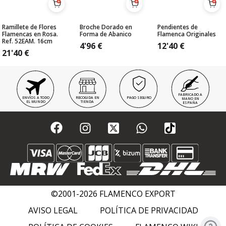
Ramillete de Flores
Broche Dorado en
Pendientes de
Flamencas en Rosa.
Forma de Abanico
Flamenca Originales
Ref. 52EAM. 16cm
4'96
€
12'40
€
21'40
€
FABRICADO A
ENVÍOS A TODO
RECOGIDA EN
PAGO SEGURO
MANO EN
EL MUNDO
TIENDA
ESPAÑA
©2001-2026 FLAMENCO EXPORT
AVISO LEGAL
POLÍTICA DE PRIVACIDAD