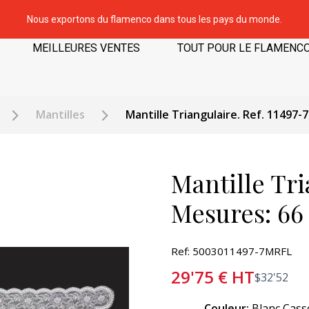
Nous exportons du flamenco dans tous les pays du monde.
MEILLEURES VENTES
TOUT POUR LE FLAMENC
Mantilles
Mantille Triangulaire. Ref. 11497-
Mantille Tri
Mesures: 66
Ref: 5003011497-7MRFL
29'75
€
HT
$
32'52
Couleur:
Blanc Cas