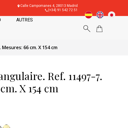
Calle Campomanes 4, 28013 Madrid
(+34) 91 542 72 51
O
AUTRES
7. Mesures: 66 cm. X 154 cm
angulaire. Ref. 11497-7.
 cm. X 154 cm
sé