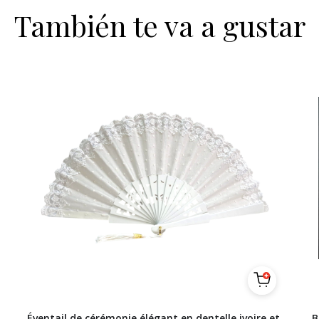
También te va a gustar
Éventail de cérémonie élégant en dentelle ivoire et
B