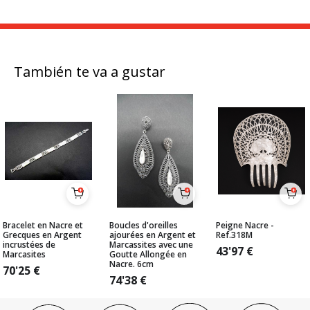
También te va a gustar
Bracelet en Nacre et
Boucles d'oreilles
Peigne Nacre -
Grecques en Argent
ajourées en Argent et
Ref.318M
incrustées de
Marcassites avec une
43'97
€
Marcasites
Goutte Allongée en
Nacre. 6cm
70'25
€
74'38
€