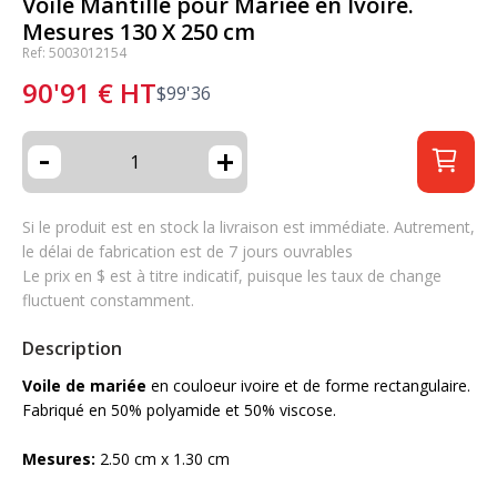
Voile Mantille pour Mariée en Ivoire.
Mesures 130 X 250 cm
Ref: 5003012154
90'91
€
HT
$
99'36
-
+
Si le produit est en stock la livraison est immédiate. Autrement,
le délai de fabrication est de 7 jours ouvrables
Le prix en $ est à titre indicatif, puisque les taux de change
fluctuent constamment.
Description
Voile de mariée
en couloeur ivoire et de forme rectangulaire.
Fabriqué en 50% polyamide et 50% viscose.
Mesures:
2.50 cm x 1.30 cm