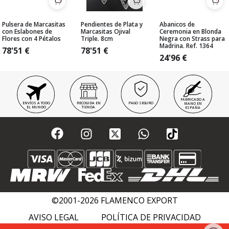
Pulsera de Marcasitas
Pendientes de Plata y
Abanicos de
con Eslabones de
Marcasitas Ojival
Ceremonia en Blonda
Flores con 4 Pétalos
Triple. 8cm
Negra con Strass para
Madrina. Ref. 1364
78'51
€
78'51
€
24'96
€
FABRICADO A
ENVÍOS A TODO
RECOGIDA EN
PAGO SEGURO
MANO EN
EL MUNDO
TIENDA
ESPAÑA
©2001-2026 FLAMENCO EXPORT
AVISO LEGAL
POLÍTICA DE PRIVACIDAD