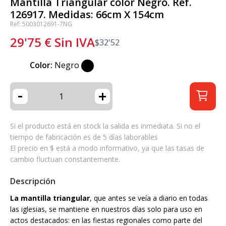
Mantilla Triangular color Negro. Ref.
126917. Medidas: 66cm X 154cm
Ref: 5003012691-7NG
29'75
€
Sin IVA
$
32'52
Color:
Negro
-
+
Si el producto está en stock la salida es inmediata. Si no el
tiempo de fabricación es de 5 días laborables
El precio en $ está a modo informativo, ya que las tasas de
cambio fluctuan constantemente.
Descripción
La mantilla triangular
, que antes se veía a diario en todas
las iglesias, se mantiene en nuestros días solo para uso en
actos destacados: en las fiestas regionales como parte del