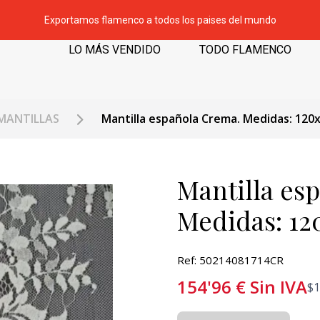
Exportamos flamenco a todos los paises del mundo
LO MÁS VENDIDO
TODO FLAMENCO
MANTILLAS
Mantilla española Crema. Medidas: 120
Mantilla es
Medidas: 1
Ref: 50214081714CR
154'96
€
Sin IVA
$
1