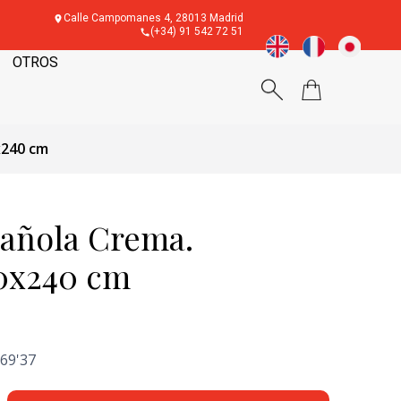
Calle Campomanes 4, 28013 Madrid
(+34) 91 542 72 51
OTROS
x240 cm
pañola Crema.
20x240 cm
69'37