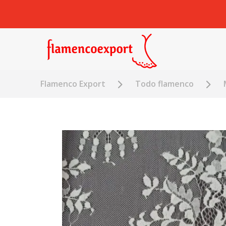
Flamenco Export
Todo flamenco