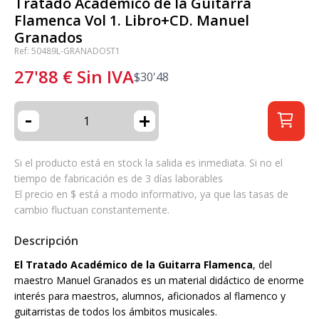
Tratado Académico de la Guitarra
Flamenca Vol 1. Libro+CD. Manuel
Granados
Ref: 50489L-GRANADOST1
27'88
€
Sin IVA
$
30'48
-
+
Si el producto está en stock la salida es inmediata. Si no el
tiempo de fabricación es de 3 días laborables
El precio en $ está a modo informativo, ya que las tasas de
cambio fluctuan constantemente.
Descripción
El Tratado Académico de la Guitarra Flamenca
, del
maestro Manuel Granados es un material didáctico de enorme
interés para maestros, alumnos, aficionados al flamenco y
guitarristas de todos los ámbitos musicales.