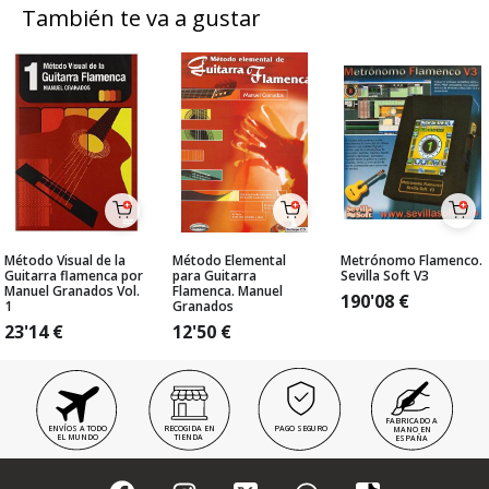
También te va a gustar
Método Visual de la
Método Elemental
Metrónomo Flamenco.
Guitarra flamenca por
para Guitarra
Sevilla Soft V3
Manuel Granados Vol.
Flamenca. Manuel
190'08
€
1
Granados
23'14
€
12'50
€
FABRICADO A
ENVÍOS A TODO
RECOGIDA EN
PAGO SEGURO
MANO EN
EL MUNDO
TIENDA
ESPAÑA