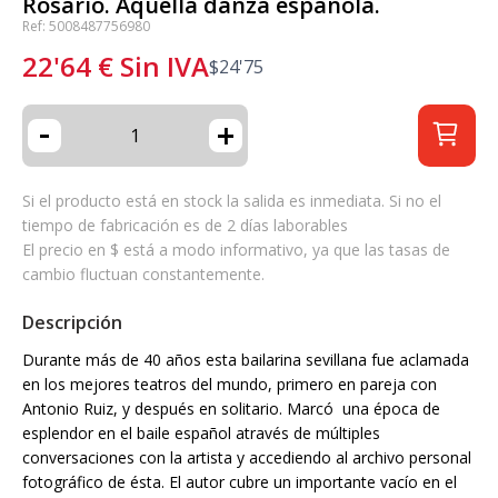
Rosario. Aquella danza española.
Ref: 5008487756980
22'64
€
Sin IVA
$
24'75
-
+
Si el producto está en stock la salida es inmediata. Si no el
tiempo de fabricación es de 2 días laborables
El precio en $ está a modo informativo, ya que las tasas de
cambio fluctuan constantemente.
Descripción
Durante más de 40 años esta bailarina sevillana fue aclamada
en los mejores teatros del mundo, primero en pareja con
Antonio Ruiz, y después en solitario. Marcó una época de
esplendor en el baile español através de múltiples
conversaciones con la artista y accediendo al archivo personal
fotográfico de ésta. El autor cubre un importante vacío en el