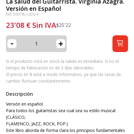
La salud del Guitarrista. Virginia Azagra.
Versión en Español
Ref: 50079L-LSDG-E
23'08
€
Sin IVA
$
25'22
-
+
Si el producto está en stock la salida es inmediata. Si no el
tiempo de fabricación es de 3 días laborables
El precio en $ está a modo informativo, ya que las tasas de
cambio fluctuan constantemente.
Descripción
Versión en español.
Para todos los guitarristas sea cual sea su estilo musical
(CLÁSICO,
FLAMENCO, JAZZ, ROCK, POP.)
Este libro aborda de forma clara los principios fundamentales