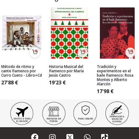
Método de ritmo y
Historia Musical del
Tradición y
cante flamenco por
flamenco por María
experimentos en el
Curro Cueto - Libro+Cd
Jesús Castro
baile flamenco: Rosa
Montes y Alberto
27'88
€
19'23
€
Alarcón
17'98
€
FABRICADO A
ENVÍOS A TODO
RECOGIDA EN
PAGO SEGURO
MANO EN
EL MUNDO
TIENDA
ESPAÑA