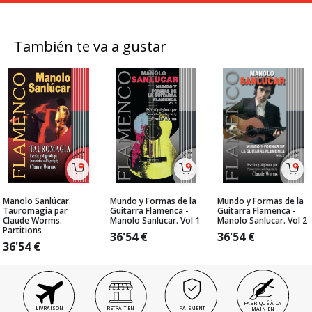
También te va a gustar
Manolo Sanlúcar.
Mundo y Formas de la
Mundo y Formas de la
Tauromagia par
Guitarra Flamenca -
Guitarra Flamenca -
Claude Worms.
Manolo Sanlucar. Vol 1
Manolo Sanlucar. Vol 2
Partitions
36'54
€
36'54
€
36'54
€
FABRIQUÉ À LA
LIVRAISON
RETRAIT EN
PAIEMENT
MAIN EN