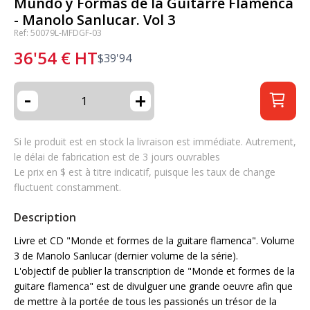
Mundo y Formas de la Guitarre Flamenca
- Manolo Sanlucar. Vol 3
Ref: 50079L-MFDGF-03
36'54
€
HT
$
39'94
-
+
Si le produit est en stock la livraison est immédiate. Autrement,
le délai de fabrication est de 3 jours ouvrables
Le prix en $ est à titre indicatif, puisque les taux de change
fluctuent constamment.
Description
Livre et CD "Monde et formes de la guitare flamenca". Volume
3 de Manolo Sanlucar (dernier volume de la série).
L'objectif de publier la transcription de "Monde et formes de la
guitare flamenca" est de divulguer une grande oeuvre afin que
de mettre à la portée de tous les passionés un trésor de la