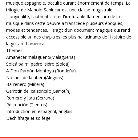
musique espagnole, occulté durant énormément de temps. La
trilogie de Manolo Sanlucar est une classe magistrale.
L'originalité, l'authenticité et l'irréfutable flamencura de la
musique dans cette oeuvre a transcédé plusieurs époques,
modes et tendences. Il s'agit d'un document magique qui rend
accessible un des chapitres les plus hallucinants de l'histoire de
la guitare flamenca.
Thèmes:
Amanecer malagueño(Malagueña)
Soleá pa mi padre Isidro (Soleá)
A Don Ramón Montoya (Rondeña)
Noches de la ribera(Alegrías)
Barrenero (Minera)
Garrotín del calzoncillo(Garrotín)
Romero y Jara (Serrana)
Recreación (Tientos)
Introduction en espagnol, anglais.
Déchiffrage et solfège.