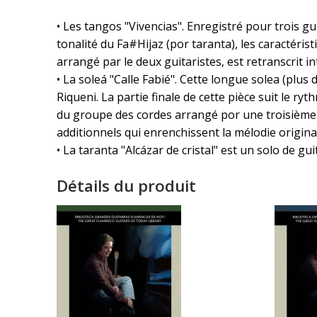
• Les tangos "Vivencias". Enregistré pour trois g
tonalité du Fa#Hijaz (por taranta), les caractér
arrangé par le deux guitaristes, est retranscrit i
• La soleá "Calle Fabié". Cette longue solea (plus
Riqueni. La partie finale de cette pièce suit le ry
du groupe des cordes arrangé por une troisièm
additionnels qui enrenchissent la mélodie origina
• La taranta "Alcázar de cristal" est un solo de g
Détails du produit