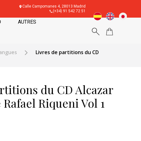
Calle Campomanes 4, 28013 Madrid
(+34) 91 542 72 51
O
AUTRES
angues
Livres de partitions du CD
rtitions du CD Alcazar
e Rafael Riqueni Vol 1