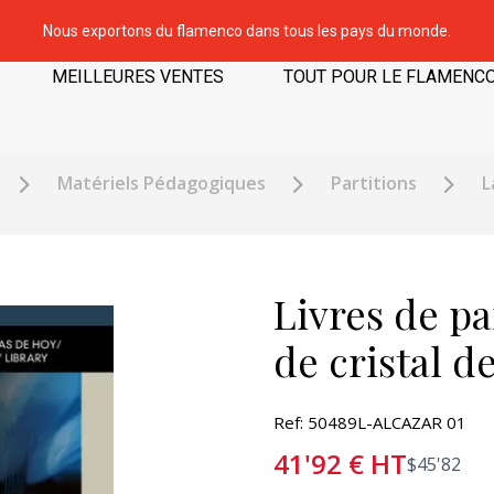
Nous exportons du flamenco dans tous les pays du monde.
MEILLEURES VENTES
TOUT POUR LE FLAMENC
Matériels Pédagogiques
Partitions
L
Livres de pa
de cristal d
Ref: 50489L-ALCAZAR 01
41'92
€
HT
$
45'82