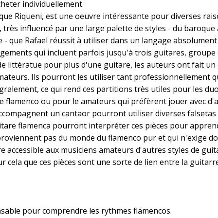
cheter individuellement.
nrique Riqueni, est une oeuvre intéressante pour diverses rais
très influencé par une large palette de styles - du baroque
e - que Rafael réussit à utiliser dans un langage absolument
ments qui incluent parfois jusqu'à trois guitares, groupe d
 littératue pour plus d'une guitare, les auteurs ont fait un 
teurs. Ils pourront les utiliser tant professionnellement q
ralement, ce qui rend ces partitions très utiles pour les duos 
 flamenco ou pour le amateurs qui préfèrent jouer avec d'au
ccompagnent un cantaor pourront utiliser diverses falsetas 
itare flamenca pourront interpréter ces pièces pour apprend
 proviennent pas du monde du flamenco pur et qui n'exige d
e accessible aux musiciens amateurs d'autres styles de guita
our cela que ces pièces sont une sorte de lien entre la guitar
nsable pour comprendre les rythmes flamencos.