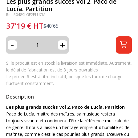
Les plus grands succès Vol 2. Paco de
Lucía. Partition
Ref: 50489LGE2PLUCIA
37'19
€
HT
$
40'65
-
+
Si le produit est en stock la livraison est immédiate. Autrement,
le délai de fabrication est de 3 jours ouvrables
Le prix en $ est à titre indicatif, puisque les taux de change
fluctuent constamment.
Description
Les plus grands succès Vol 2. Paco de Lucía. Partition
Paco de Lucía, maître des maîtres, sa musique restera
toujours vivante et continuera d'être la référence musicale de
ce genre. Il nous a laissé un héritage empreint d'humilité et de
maîtrise, comme c'est le cas pour les plus grands. L'œuvre du