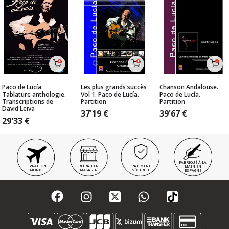
Paco de Lucía
Les plus grands succès
Chanson Andalouse.
Tablature anthologie.
Vol 1. Paco de Lucía.
Paco de Lucía.
Transcriptions de
Partition
Partition
David Leiva
37'19
€
39'67
€
29'33
€
FABRIQUÉ À LA
LIVRAISON
RETRAIT EN
PAIEMENT
MAIN EN
MONDE
MAGASIN
SÉCURISÉ
ESPAGNE