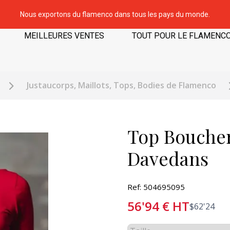
Nous exportons du flamenco dans tous les pays du monde.
MEILLEURES VENTES
TOUT POUR LE FLAMENC
Justaucorps, Maillots, Tops, Bodies de Flamenco
Top Boucher
Davedans
Ref: 504695095
56'94
€
HT
$
62'24