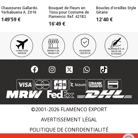
Chaussures Gallardo.
Bouquet de Fleurs en
Boucles d'oreilles Style
Yerbabuena A. Z016
Tissu pour Costume de
Gitane
Flamenco. Ref. 42182
149'59
€
12'40
€
16'49
€
FABRIQUÉ À LA
LIVRAISON
RETRAIT EN
PAIEMENT
MAIN EN
MONDE
MAGASIN
SÉCURISÉ
ESPAGNE
©2001-2026 FLAMENCO EXPORT
AVERTISSEMENT LÉGAL
POLITIQUE DE CONFIDENTIALITÉ