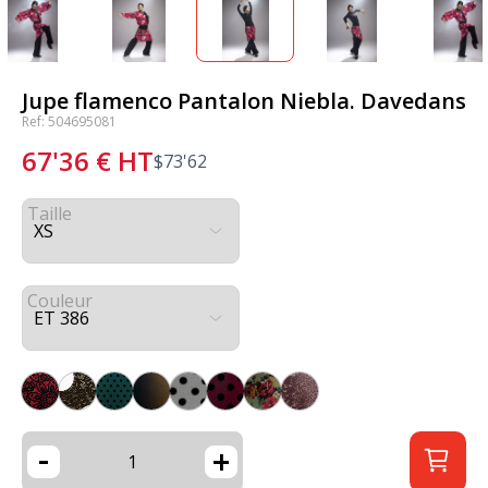
Jupe flamenco Pantalon Niebla. Davedans
Ref: 504695081
67'36
€
HT
$
73'62
Taille
Couleur
-
+