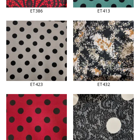
ET386
ET413
ET423
ET432