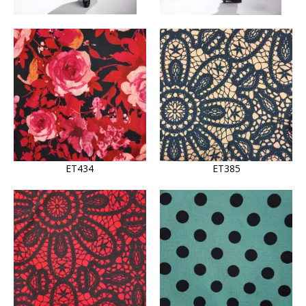
ET434
ET385