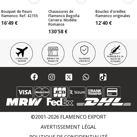
Bouquet de fleurs
Chaussures de
Boucles d'oreilles
flamenco. Ref. 42155
Flamenco Begoña
flamenco originales
Cervera. Modèle:
16'49
€
12'40
€
Romance
130'58
€
FABRIQUÉ À LA
LIVRAISON
RETRAIT EN
PAIEMENT
MAIN EN
MONDE
MAGASIN
SÉCURISÉ
ESPAGNE
©2001-2026 FLAMENCO EXPORT
AVERTISSEMENT LÉGAL
POLITIQUE DE CONFIDENTIALITÉ