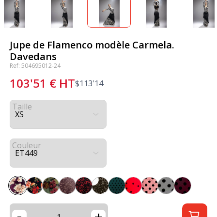
Jupe de Flamenco modèle Carmela.
Davedans
Ref: 504695012-24
103'51
€
HT
$
113'14
Taille
Couleur
-
+