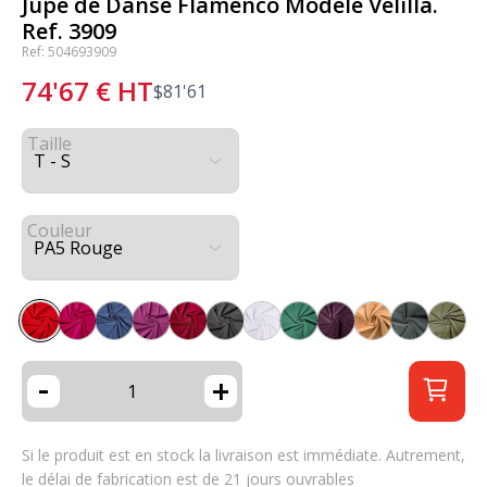
Jupe de Danse Flamenco Modèle Velilla.
Ref. 3909
Ref: 504693909
74'67
€
HT
$
81'61
Taille
Couleur
-
+
Si le produit est en stock la livraison est immédiate. Autrement,
le délai de fabrication est de 21 jours ouvrables