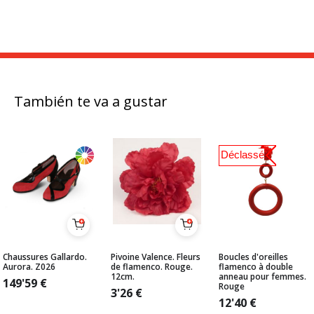
También te va a gustar
Déclassé
Chaussures Gallardo.
Pivoine Valence. Fleurs
Boucles d'oreilles
Aurora. Z026
de flamenco. Rouge.
flamenco à double
12cm.
anneau pour femmes.
149'59
€
Rouge
3'26
€
12'40
€