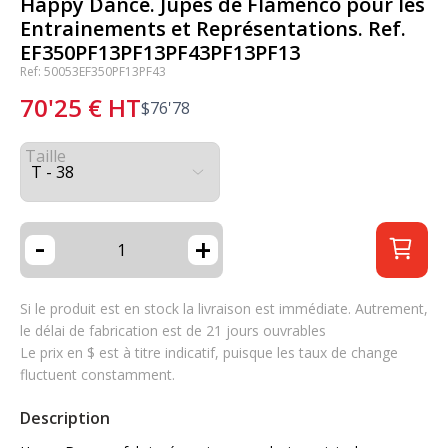
Happy Dance. Jupes de Flamenco pour les
Entrainements et Représentations. Ref.
EF350PF13PF13PF43PF13PF13
Ref: 50053EF350PF13PF43
70'25
€
HT
$
76'78
Taille
-
+
Si le produit est en stock la livraison est immédiate. Autrement,
le délai de fabrication est de 21 jours ouvrables
Le prix en $ est à titre indicatif, puisque les taux de change
fluctuent constamment.
Description