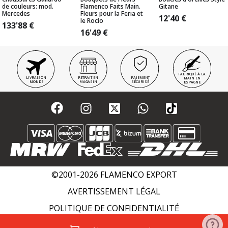
de couleurs: mod.
Flamenco Faits Main.
Gitane
Mercedes
Fleurs pour la Feria et
12'40
€
le Rocío
133'88
€
16'49
€
FABRIQUÉ À LA
LIVRAISON
RETRAIT EN
PAIEMENT
MAIN EN
MONDE
MAGASIN
SÉCURISÉ
ESPAGNE
©2001-2026 FLAMENCO EXPORT
AVERTISSEMENT LÉGAL
POLITIQUE DE CONFIDENTIALITÉ
POLITIQUE DE COOKIES
WIKI FLAMENCO