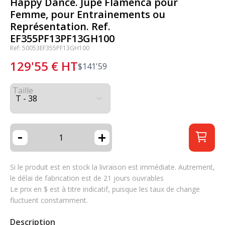
Happy Dance. Jupe Flamenca pour
Femme, pour Entrainements ou
Représentation. Ref.
EF355PF13PF13GH100
Ref: 50053EF355PF13GH100
129'55
€
HT
$
141'59
Taille
-
+
Si le produit est en stock la livraison est immédiate. Autrement,
le délai de fabrication est de 21 jours ouvrables
Le prix en $ est à titre indicatif, puisque les taux de change
fluctuent constamment.
Description