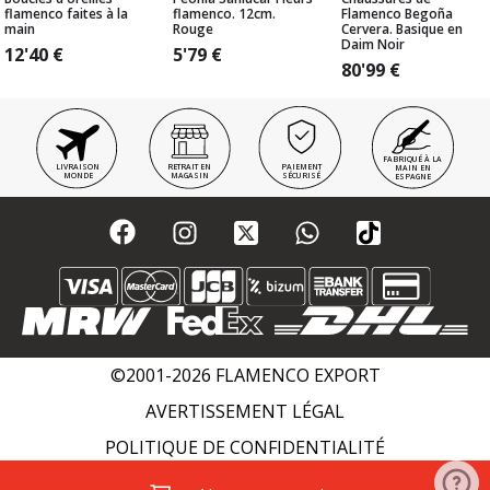
flamenco faites à la
flamenco. 12cm.
Flamenco Begoña
main
Rouge
Cervera. Basique en
Daim Noir
12'40
€
5'79
€
80'99
€
FABRIQUÉ À LA
LIVRAISON
RETRAIT EN
PAIEMENT
MAIN EN
MONDE
MAGASIN
SÉCURISÉ
ESPAGNE
©2001-2026 FLAMENCO EXPORT
AVERTISSEMENT LÉGAL
POLITIQUE DE CONFIDENTIALITÉ
POLITIQUE DE COOKIES
WIKI FLAMENCO