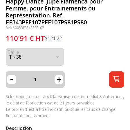
Happy Dance. Jupe Flamenca pour
Femme, pour Entrainements ou
Représentation. Ref.
EF343PFE107PFE107PS81PS80
Ref: 50053EF343PFE107
110'91
€
HT
$
121'22
Taille
-
+
Si le produit est en stock la livraison est immédiate. Autrement,
le délai de fabrication est de 21 jours ouvrables
Le prix en $ est à titre indicatif, puisque les taux de change
fluctuent constamment.
Description